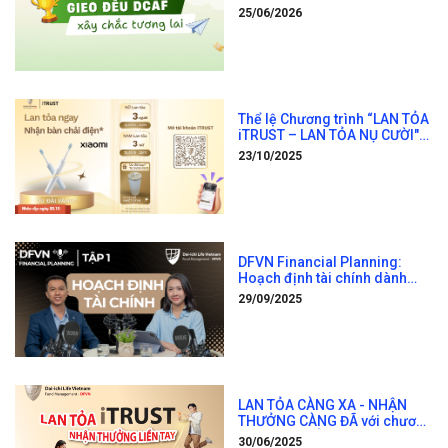
LAI”
25/06/2026
Thể lệ Chương trình “LAN TỎA
iTRUST – LAN TỎA NỤ CƯỜI"
sửa đổi, bổ sung lần 2
23/10/2025
DFVN Financial Planning:
Hoạch định tài chính dành
cho mọi nhà đầu tư
29/09/2025
LAN TỎA CÀNG XA - NHẬN
THƯỞNG CÀNG ĐÃ với chương
trình “LAN TỎA iTRUST –
30/06/2025