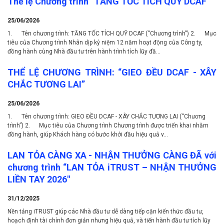
Thể lệ Chương trình “TĂNG TỐC TÍCH QUỸ DCAF"
25/06/2026
1. Tên chương trình: TĂNG TỐC TÍCH QUỸ DCAF (“Chương trình”) 2. Mục
tiêu của Chương trình Nhân dịp kỷ niệm 12 năm hoạt động của Công ty,
đồng hành cùng Nhà đầu tư trên hành trình tích lũy đầ...
THỂ LỆ CHƯƠNG TRÌNH: “GIEO ĐỀU DCAF - XÂY
CHẮC TƯƠNG LAI”
25/06/2026
1. Tên chương trình: GIEO ĐỀU DCAF - XÂY CHẮC TƯƠNG LAI (“Chương
trình”) 2. Mục tiêu của Chương trình Chương trình được triển khai nhằm
đồng hành, giúp Khách hàng có bước khởi đầu hiệu quả v...
LAN TỎA CÀNG XA - NHẬN THƯỞNG CÀNG ĐÃ với
chương trình “LAN TỎA iTRUST – NHẬN THƯỞNG
LIỀN TAY 2026"
31/12/2025
Nền tảng iTRUST giúp các Nhà đầu tư dễ dàng tiếp cận kiến thức đầu tư,
hoạch định tài chính đơn giản nhưng hiệu quả, và tiến hành đầu tư tích lũy