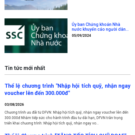
Ủy ban Chứng khoán Nhà
nước khuyến cáo người dân
khi nhận được chào mời tham
05/09/2024
gia diễn đàn, hội nhóm đầu tư
chứng khoán trên không gian
mạng hoặc tải, cài đặt, sử
dụng các ứng dụng (app)
giao dịch
Tin tức mới nhất
Thể lệ chương trình "Nhập hội tích quỹ, nhận ngay
voucher lên đến 300.000đ"
03/08/2026
Chương trình ưu đãi từ DFVN: Nhập hội tích quỹ, nhận ngay voucher lên đến
300.000đ Nhằm tiếp sức cho hành trình đầu tư dài hạn, DFVN trân trọng
triển khai chương trình: Nhập hội tích quỹ, nhận ngay vo...