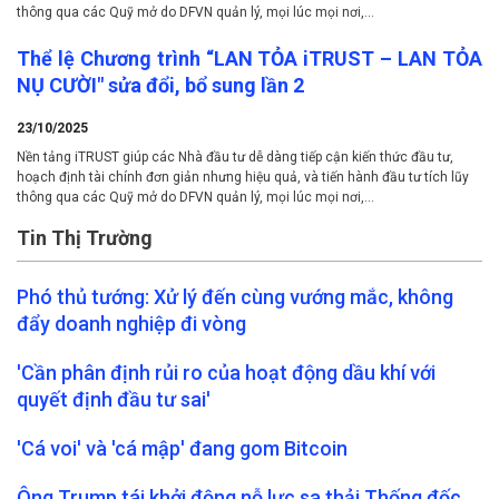
thông qua các Quỹ mở do DFVN quản lý, mọi lúc mọi nơi,...
Thể lệ Chương trình “LAN TỎA iTRUST – LAN TỎA
NỤ CƯỜI" sửa đổi, bổ sung lần 2
23/10/2025
Nền tảng iTRUST giúp các Nhà đầu tư dễ dàng tiếp cận kiến thức đầu tư,
hoạch định tài chính đơn giản nhưng hiệu quả, và tiến hành đầu tư tích lũy
thông qua các Quỹ mở do DFVN quản lý, mọi lúc mọi nơi,...
Tin Thị Trường
Phó thủ tướng: Xử lý đến cùng vướng mắc, không
đẩy doanh nghiệp đi vòng
'Cần phân định rủi ro của hoạt động dầu khí với
quyết định đầu tư sai'
'Cá voi' và 'cá mập' đang gom Bitcoin
Ông Trump tái khởi động nỗ lực sa thải Thống đốc