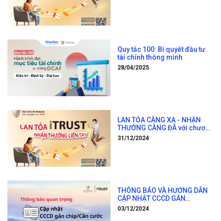
NHẬN THƯỞNG LIỀN TAY 2025
ĐỢT 2
Quy tắc 100: Bí quyết đầu tư
tài chính thông minh
28/04/2025
LAN TỎA CÀNG XA - NHẬN
THƯỞNG CÀNG ĐÃ với chương
trình “LAN TỎA iTRUST –
31/12/2024
NHẬN THƯỞNG LIỀN TAY 2025
ĐỢT 1"
THÔNG BÁO VÀ HƯỚNG DẪN
CẬP NHẬT CCCD GẮN
CHIP/CĂN CƯỚC QUA ỨNG
03/12/2024
DỤNG ITRUST